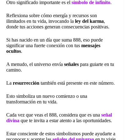
Otro significado importante es el
símbolo de infinito
.
Reflexiona sobre cómo energía y recursos son
ilimitados en tu vida, invocando la
ley del karma
,
donde tus acciones generan consecuencias positivas.
Si has nacido en un día que suma 888, eso puede
significar una fuerte conexión con tus
mensajes
ocultos
.
A menudo, el universo envía
señales
para guiarte en tu
camino.
La
resurrección
también está presente en este número.
Esto simboliza un nuevo comienzo o una
transformación en tu vida.
Cada vez que veas el 888, considera que es una
señal
divina
que te invita a estar atento a las oportunidades.
Estar consciente de estos simbolismos puede ayudarte a
reconocer y aceptar las
señales del universo
en tu viaje