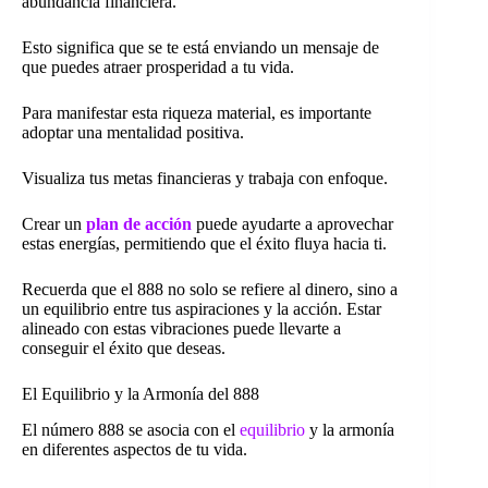
abundancia financiera.
Esto significa que se te está enviando un mensaje de
que puedes atraer prosperidad a tu vida.
Para manifestar esta riqueza material, es importante
adoptar una mentalidad positiva.
Visualiza tus metas financieras y trabaja con enfoque.
Crear un
plan de acción
puede ayudarte a aprovechar
estas energías, permitiendo que el éxito fluya hacia ti.
Recuerda que el 888 no solo se refiere al dinero, sino a
un equilibrio entre tus aspiraciones y la acción. Estar
alineado con estas vibraciones puede llevarte a
conseguir el éxito que deseas.
El Equilibrio y la Armonía del 888
El número 888 se asocia con el
equilibrio
y la armonía
en diferentes aspectos de tu vida.