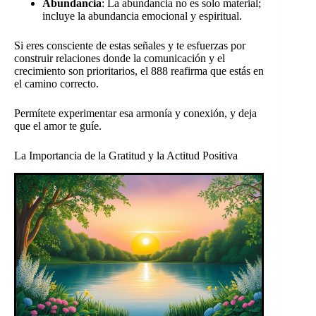
Abundancia
: La abundancia no es solo material;
incluye la abundancia emocional y espiritual.
Si eres consciente de estas señales y te esfuerzas por
construir relaciones donde la comunicación y el
crecimiento son prioritarios, el 888 reafirma que estás en
el camino correcto.
Permítete experimentar esa armonía y conexión, y deja
que el amor te guíe.
La Importancia de la Gratitud y la Actitud Positiva