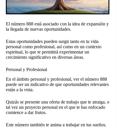
El número 888 está asociado con la idea de expansión y
la llegada de nuevas oportunidades.
Estas oportunidades pueden surgir tanto en tu vida
personal como profesional, así como en un contexto
espiritual, lo que te permitirá experimentar un
crecimiento significativo en diversas áreas.
Personal y Profesional
En el ámbito personal y profesional, ver el número 888
puede ser un indicativo de que oportunidades relevantes
están a la vista.
Quizás se presente una oferta de trabajo que te atraiga, o
tal vez un proyecto personal en el que te has enfocado
comience a dar frutos.
Este número también te anima a trabajar en tus sueños.