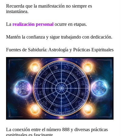
Recuerda que la manifestación no siempre es
instantánea.
La
realización personal
ocurre en etapas.
Mantén la confianza y sigue trabajando con dedicación.
Fuentes de Sabiduría: Astrología y Prácticas Espirituales
La conexión entre el número 888 y diversas prácticas
espirituales es fascinante.