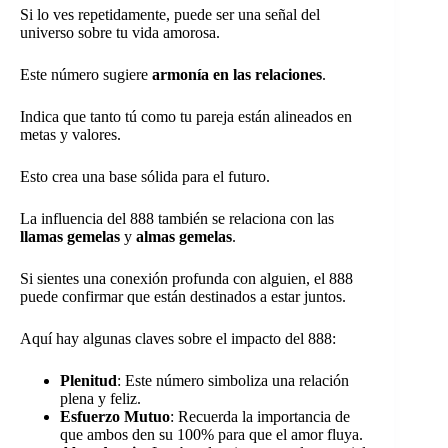
Si lo ves repetidamente, puede ser una señal del
universo sobre tu vida amorosa.
Este número sugiere
armonía en las relaciones
.
Indica que tanto tú como tu pareja están alineados en
metas y valores.
Esto crea una base sólida para el futuro.
La influencia del 888 también se relaciona con las
llamas gemelas
y
almas gemelas
.
Si sientes una conexión profunda con alguien, el 888
puede confirmar que están destinados a estar juntos.
Aquí hay algunas claves sobre el impacto del 888:
Plenitud
: Este número simboliza una relación
plena y feliz.
Esfuerzo Mutuo
: Recuerda la importancia de
que ambos den su 100% para que el amor fluya.