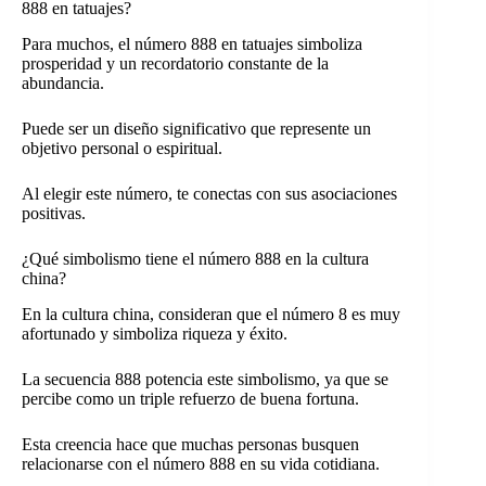
888 en tatuajes?
Para muchos, el número 888 en tatuajes simboliza
prosperidad y un recordatorio constante de la
abundancia.
Puede ser un diseño significativo que represente un
objetivo personal o espiritual.
Al elegir este número, te conectas con sus asociaciones
positivas.
¿Qué simbolismo tiene el número 888 en la cultura
china?
En la cultura china, consideran que el número 8 es muy
afortunado y simboliza riqueza y éxito.
La secuencia 888 potencia este simbolismo, ya que se
percibe como un triple refuerzo de buena fortuna.
Esta creencia hace que muchas personas busquen
relacionarse con el número 888 en su vida cotidiana.