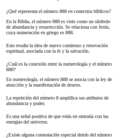
¿Qué representa el número 888 en contextos bíblicos?
En la Biblia, el número 888 es visto como un símbolo
de abundancia y resurrección. Se relaciona con Jesús,
cuya numeración en griego es 888.
Esto resalta la idea de nuevo comienzo y renovación
espiritual, asociada con la fe y la salvación.
¿Cuál es la conexión entre la numerología y el número
888?
En numerología, el número 888 se asocia con la ley de
atracción y la manifestación de deseos.
La repetición del número 8 amplifica sus atributos de
abundancia y poder.
Es una señal positiva de que estás en sintonía con las
energías del universo.
¿Existe alguna connotación especial detrás del número