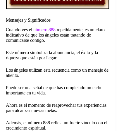
Mensajes y Significados
Cuando ves el
número 888
repetidamente, es un claro
indicativo de que los ángeles están tratando de
comunicarse contigo.
Este número simboliza la abundancia, el éxito y la
riqueza que están por llegar.
Los ángeles utilizan esta secuencia como un mensaje de
aliento.
Puede ser una señal de que has completado un ciclo
importante en tu vida.
Ahora es el momento de reaprovechar tus experiencias
para alcanzar nuevas metas.
Además, el número 888 refleja un fuerte vínculo con el
crecimiento espiritual.