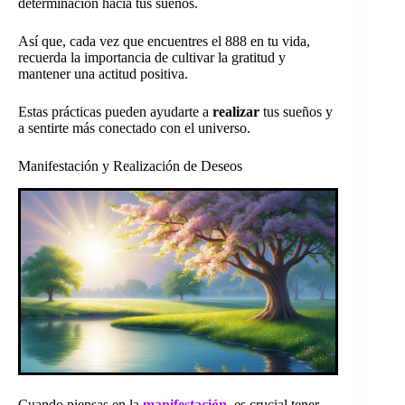
determinación hacia tus sueños.
Así que, cada vez que encuentres el 888 en tu vida,
recuerda la importancia de cultivar la gratitud y
mantener una actitud positiva.
Estas prácticas pueden ayudarte a
realizar
tus sueños y
a sentirte más conectado con el universo.
Manifestación y Realización de Deseos
Cuando piensas en la
manifestación
, es crucial tener