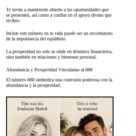
Te invita a mantenerte abierto a las oportunidades que
se presenten, así como a confiar en el apoyo divino que
recibes.
Incluir este número en tu vida puede ser un recordatorio
de la importancia del equilibrio.
La prosperidad no solo se mide en términos financieros,
sino también en relaciones y bienestar personal.
Abundancia y Prosperidad Vinculadas al 888
El número 888 simboliza una conexión poderosa con la
abundancia y la prosperidad.