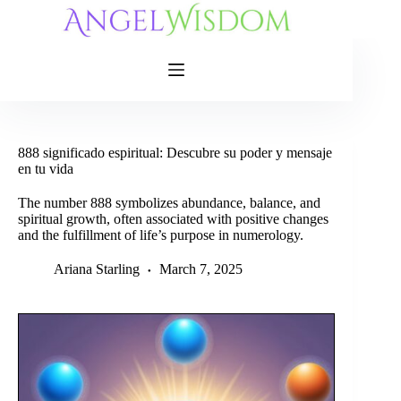
Skip
to
content
888 significado espiritual: Descubre su poder y mensaje
en tu vida
The number 888 symbolizes abundance, balance, and
spiritual growth, often associated with positive changes
and the fulfillment of life’s purpose in numerology.
Ariana Starling
March 7, 2025