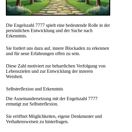
Die Engelszahl 7777 spielt eine bedeutende Rolle in der
persönlichen Entwicklung und der Suche nach
Erkenntnis.
Sie fordert uns dazu auf, innere Blockaden zu erkennen
und für neue Erfahrungen offen zu sein.
Diese Zahl motiviert zur beharrlichen Verfolgung von
Lebenszielen und zur Entwicklung der inneren
Weisheit.
Selbstreflexion und Erkenntnis
Die Auseinandersetzung mit der Engelszahl 7777
ermutigt zur Selbstreflexion.
Sie eröffnet Möglichkeiten, eigene Denkmuster und
Verhaltensweisen zu hinterfragen.