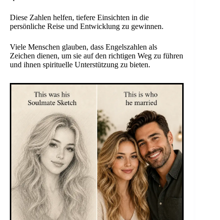
Diese Zahlen helfen, tiefere Einsichten in die
persönliche Reise und Entwicklung zu gewinnen.
Viele Menschen glauben, dass Engelszahlen als
Zeichen dienen, um sie auf den richtigen Weg zu führen
und ihnen spirituelle Unterstützung zu bieten.