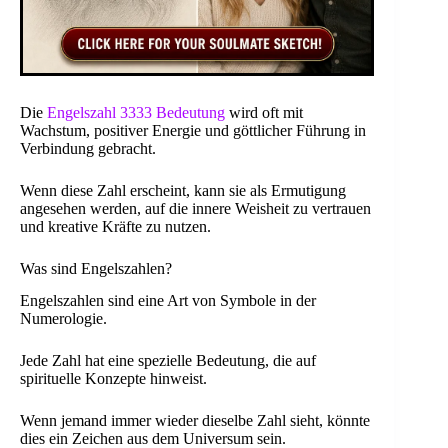
Die
Engelszahl 3333 Bedeutung
wird oft mit
Wachstum, positiver Energie und göttlicher Führung in
Verbindung gebracht.
Wenn diese Zahl erscheint, kann sie als Ermutigung
angesehen werden, auf die innere Weisheit zu vertrauen
und kreative Kräfte zu nutzen.
Was sind Engelszahlen?
Engelszahlen sind eine Art von Symbole in der
Numerologie.
Jede Zahl hat eine spezielle Bedeutung, die auf
spirituelle Konzepte hinweist.
Wenn jemand immer wieder dieselbe Zahl sieht, könnte
dies ein Zeichen aus dem Universum sein.