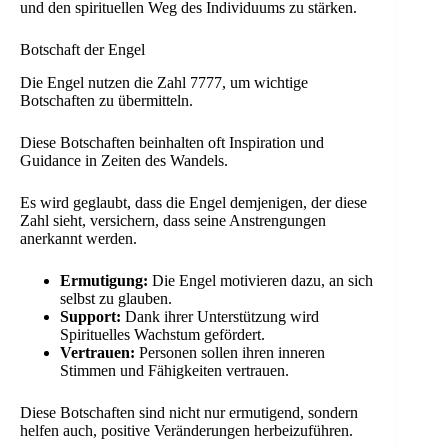
und den spirituellen Weg des Individuums zu stärken.
Botschaft der Engel
Die Engel nutzen die Zahl 7777, um wichtige
Botschaften zu übermitteln.
Diese Botschaften beinhalten oft Inspiration und
Guidance in Zeiten des Wandels.
Es wird geglaubt, dass die Engel demjenigen, der diese
Zahl sieht, versichern, dass seine Anstrengungen
anerkannt werden.
Ermutigung:
Die Engel motivieren dazu, an sich
selbst zu glauben.
Support:
Dank ihrer Unterstützung wird
Spirituelles Wachstum gefördert.
Vertrauen:
Personen sollen ihren inneren
Stimmen und Fähigkeiten vertrauen.
Diese Botschaften sind nicht nur ermutigend, sondern
helfen auch, positive Veränderungen herbeizuführen.