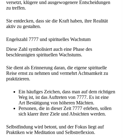
versetzt, klügere und ausgewogenere Entscheidungen
zu treffen.
Sie entdecken, dass sie die Kraft haben, ihre Realität
aktiv zu gestalten.
Engelszahl 7777 und spirituelles Wachstum
Diese Zahl symbolisiert auch eine Phase des
beschleunigten spirituellen Wachstums.
Sie dient als Erinnerung daran, die eigene spirituelle
Reise ernst zu nehmen und vermehrt Achtsamkeit zu
praktizieren.
Ein häufiges Zeichen, dass man auf dem richtigen
Weg ist, ist das Auftreten von 7777. Es ist eine
Art Bestätigung von höheren Mächten.
Personen, die in dieser Zeit 7777 erleben, sollen
sich klarer ihrer Ziele und Absichten werden.
Selbstfindung wird betont, und der Fokus liegt auf
Praktiken wie Meditation und Selbstreflexion.