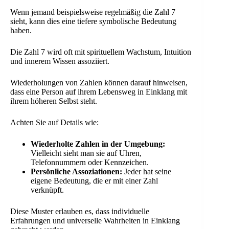
Wenn jemand beispielsweise regelmäßig die Zahl 7
sieht, kann dies eine tiefere symbolische Bedeutung
haben.
Die Zahl 7 wird oft mit spirituellem Wachstum, Intuition
und innerem Wissen assoziiert.
Wiederholungen von Zahlen können darauf hinweisen,
dass eine Person auf ihrem Lebensweg in Einklang mit
ihrem höheren Selbst steht.
Achten Sie auf Details wie:
Wiederholte Zahlen in der Umgebung:
Vielleicht sieht man sie auf Uhren,
Telefonnummern oder Kennzeichen.
Persönliche Assoziationen:
Jeder hat seine
eigene Bedeutung, die er mit einer Zahl
verknüpft.
Diese Muster erlauben es, dass individuelle
Erfahrungen und universelle Wahrheiten in Einklang