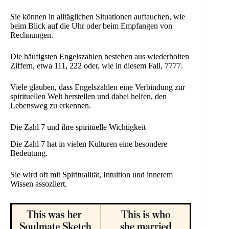
Sie können in alltäglichen Situationen auftauchen, wie
beim Blick auf die Uhr oder beim Empfangen von
Rechnungen.
Die häufigsten Engelszahlen bestehen aus wiederholten
Ziffern, etwa 111, 222 oder, wie in diesem Fall, 7777.
Viele glauben, dass Engelszahlen eine Verbindung zur
spirituellen Welt herstellen und dabei helfen, den
Lebensweg zu erkennen.
Die Zahl 7 und ihre spirituelle Wichtigkeit
Die Zahl 7 hat in vielen Kulturen eine besondere
Bedeutung.
Sie wird oft mit Spiritualität, Intuition und innerem
Wissen assoziiert.