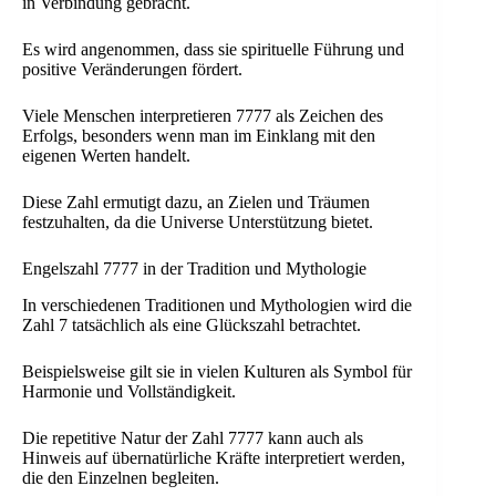
in Verbindung gebracht.
Es wird angenommen, dass sie spirituelle Führung und
positive Veränderungen fördert.
Viele Menschen interpretieren 7777 als Zeichen des
Erfolgs, besonders wenn man im Einklang mit den
eigenen Werten handelt.
Diese Zahl ermutigt dazu, an Zielen und Träumen
festzuhalten, da die Universe Unterstützung bietet.
Engelszahl 7777 in der Tradition und Mythologie
In verschiedenen Traditionen und Mythologien wird die
Zahl 7 tatsächlich als eine Glückszahl betrachtet.
Beispielsweise gilt sie in vielen Kulturen als Symbol für
Harmonie und Vollständigkeit.
Die repetitive Natur der Zahl 7777 kann auch als
Hinweis auf übernatürliche Kräfte interpretiert werden,
die den Einzelnen begleiten.