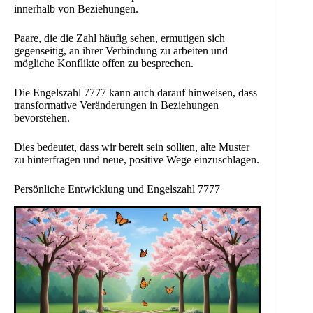
innerhalb von Beziehungen.
Paare, die die Zahl häufig sehen, ermutigen sich
gegenseitig, an ihrer Verbindung zu arbeiten und
mögliche Konflikte offen zu besprechen.
Die Engelszahl 7777 kann auch darauf hinweisen, dass
transformative Veränderungen in Beziehungen
bevorstehen.
Dies bedeutet, dass wir bereit sein sollten, alte Muster
zu hinterfragen und neue, positive Wege einzuschlagen.
Persönliche Entwicklung und Engelszahl 7777