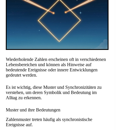
Wiederholende Zahlen erscheinen oft in verschiedenen
Lebensbereichen und können als Hinweise auf
bedeutende Ereignisse oder innere Entwicklungen
gedeutet werden.
Es ist wichtig, diese Muster und Synchronizitäten zu
verstehen, um deren Symbolik und Bedeutung im
Alltag zu erkennen.
Muster und ihre Bedeutungen
Zahlenmuster treten häufig als synchronistische
Ereignisse auf.