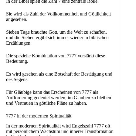
In der Bibel spielt die Zahl 7 eine zentrale Rolle.
Sie wird als Zahl der Vollkommenheit und Göttlichkeit
angesehen.
Sieben Tage brauchte Gott, um die Welt zu schaffen,
und die Sieben ergibt sich immer wieder in biblischen
Erzählungen.
Die spezielle Kombination von 7777 verstärkt diese
Bedeutung.
Es wird gesehen als eine Botschaft der Bestätigung und
des Segens.
Für Gläubige kann das Erscheinen von 7777 als
Aufforderung gedeutet werden, im Glauben zu bleiben
und Vertrauen in göttliche Pläne zu haben.
7777 in der modernen Spiritualität
In der modernen Spiritualität wird Engelszahl 7777 oft
mit persönlichem Wachstum und innerer Transformation