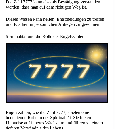
Die Zahl 7777 kann also als Bestätigung verstanden
werden, dass man auf dem richtigen Weg ist.
Dieses Wissen kann helfen, Entscheidungen zu treffen
und Klarheit in persönlichen Anliegen zu gewinnen.
Spiritualität und die Rolle der Engelszahlen
Engelszahlen, wie die Zahl 7777, spielen eine
bedeutende Rolle in der Spiritualität. Sie bieten
Hinweise auf inneres Wachstum und führen zu einem
tieferen Verständnis des Lebens.