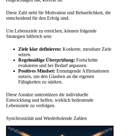
Diese Zahl steht für Motivation und Beharrlichkeit, die
entscheidend für den Erfolg sind.
Um Lebensziele zu erreichen, können folgende
Strategien hilfreich sein:
Ziele klar definieren:
Konkrete, messbare Ziele
setzen.
Regelmäßige Überprüfung:
Fortschritte
evaluieren und bei Bedarf anpassen.
Positives Mindset:
Ermutigende Affirmationen
nutzen, um den Glauben an die eigenen
Fähigkeiten zu stärken.
Diese Ansätze unterstützen die individuelle
Entwicklung und helfen, wirklich bedeutende
Lebensziele zu verfolgen.
Synchronizität und Wiederholende Zahlen