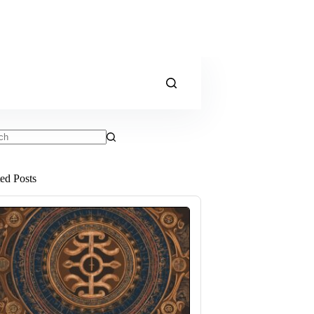
ts
ted Posts