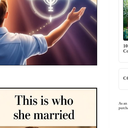
10
Co
CO
As an
purch