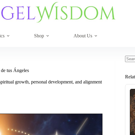
ics
Shop
About Us
No
resul
 de tus Ángeles
Rela
piritual growth, personal development, and alignment