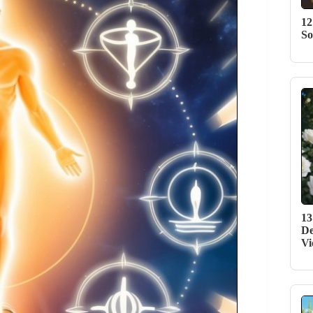
12
So
13
De
Vi